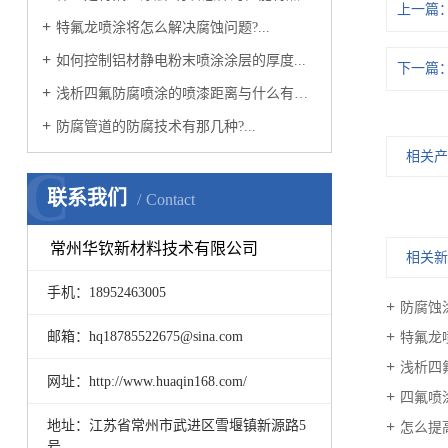
上一篇
特氟龙喷涂将怎么解决腐蚀问题?...
如何控制铝材静电粉末喷涂涂层的厚度...
下一篇
浅析四氟防腐喷涂的喷漆距离与什么有关？...
防腐管道的防腐技术有那几种?...
相关
C
联系我们
Contact
常州华钦新材料技术有限公司
相关
手机：18952463005
防腐蚀
邮箱：hq18785522675@sina.com
特氟龙
浅析四
网址：http://www.huaqin168.com/
四氟喷
地址：江苏省常州市武进区雪堰镇新源路5
怎么提
号