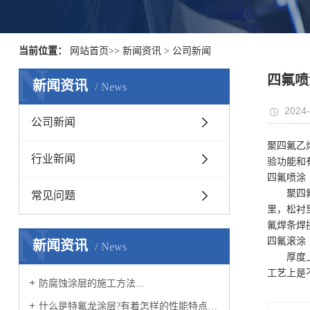
当前位置：
网站首页
>>
新闻资讯
>
公司新闻
N
四氟喷
新闻资讯
News
2024-
公司新闻
聚四氟乙
行业新闻
验功能和
四氟喷涂
聚四氟乙
常见问题
里，松衬
N
氟焊条焊
四氟滚涂
新闻资讯
News
厚度上有
工艺上是
防腐蚀涂层的施工方法...
什么是特氟龙涂层?有着怎样的性能特点?...