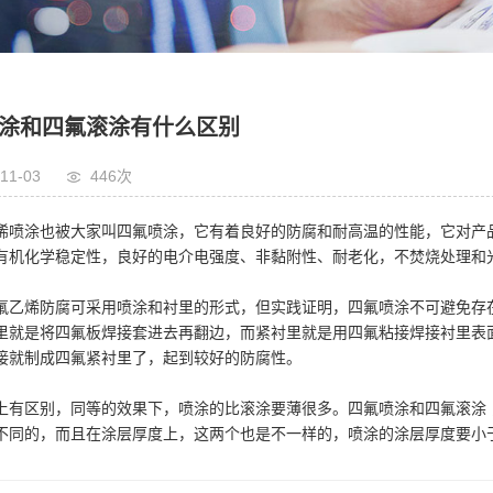
涂和四氟滚涂有什么区别
11-03
446次
烯喷涂也被大家叫四氟喷涂，它有着良好的防腐和耐高温的性能，它对产
有机化学稳定性，良好的电介电强度、非黏附性、耐老化，不焚烧处理和
烯防腐可采用喷涂和衬里的形式，但实践证明，四氟喷涂不可避免存在
里就是将四氟板焊接套进去再翻边，而紧衬里就是用四氟粘接焊接衬里表
接就制成四氟紧衬里了，起到较好的防腐性。
区别，同等的效果下，喷涂的比滚涂要薄很多。四氟喷涂和四氟滚涂 
不同的，而且在涂层厚度上，这两个也是不一样的，喷涂的涂层厚度要小