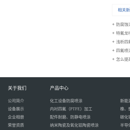
相关
防腐蚀
特氟龙
浅析四
四氟喷
怎么提
关于我们
产品中心
公司简介
化工设备防腐喷涂
新能
设备展示
内衬四氟（PTFE）加工
橡、
企业相册
配件耐磨、防静电喷涂
碳化
荣誉资质
纳米陶瓷及氧化铝陶瓷喷涂
半导