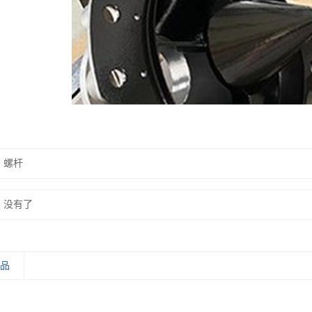
：
螺杆
：
没有了
产品