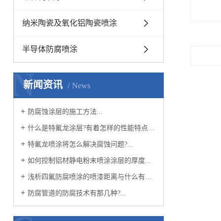
纳米陶瓷及氧化铝陶瓷喷涂
半导体防腐喷涂
N
新闻资讯
News
防腐蚀涂层的施工方法...
什么是特氟龙涂层?有着怎样的性能特点?...
特氟龙喷涂将怎么解决腐蚀问题?...
如何控制铝材静电粉末喷涂涂层的厚度...
浅析四氟防腐喷涂的喷漆距离与什么有关？...
防腐管道的防腐技术有那几种?...